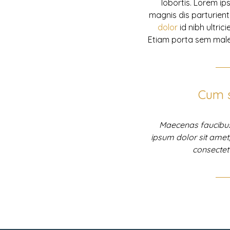
lobortis. Lorem ip
magnis dis parturient
dolor
id nibh ultric
Etiam porta sem mal
Cum s
Maecenas faucibus 
ipsum dolor sit amet
consectet